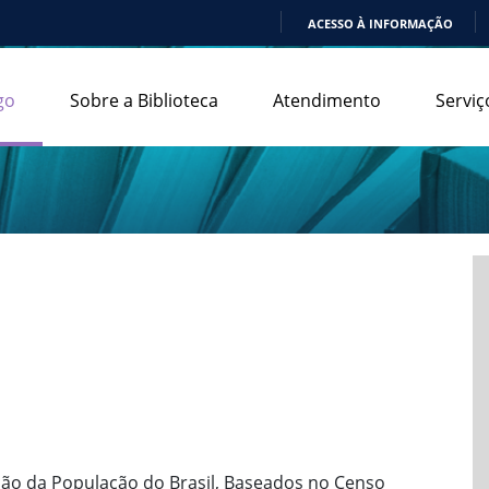
ACESSO À INFORMAÇÃO
IR
PARA
go
Sobre a Biblioteca
Atendimento
Serviç
O
CONTEÚDO
ção da População do Brasil, Baseados no Censo