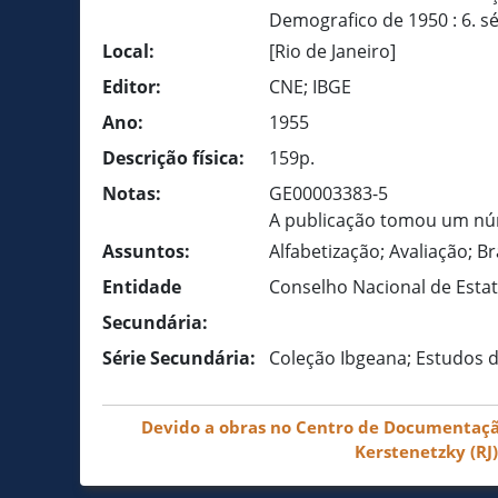
Demografico de 1950 : 6. sér
Local:
[Rio de Janeiro]
Editor:
CNE; IBGE
Ano:
1955
Descrição física:
159p.
Notas:
GE00003383-5
A publicação tomou um núm
Assuntos:
Alfabetização; Avaliação; Br
Entidade
Conselho Nacional de Estatís
Secundária:
Série Secundária:
Coleção Ibgeana; Estudos de 
Devido a obras no Centro de Documentação 
Kerstenetzky (RJ