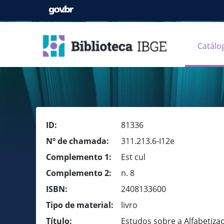
Catálo
ID:
81336
Nº de chamada:
311.213.6-I12e
Complemento 1:
Est cul
Complemento 2:
n. 8
ISBN:
2408133600
Tipo de material:
livro
Título:
Estudos sobre a Alfabetiza