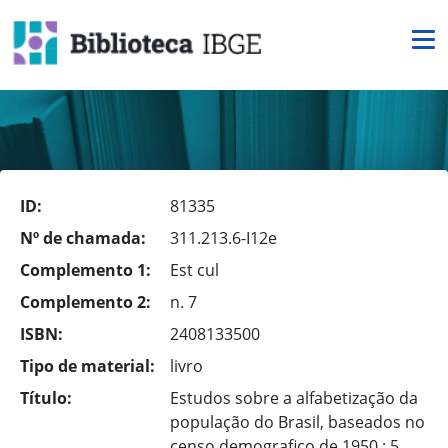
ID:
81335
Nº de chamada:
311.213.6-I12e
Complemento 1:
Est cul
Complemento 2:
n. 7
ISBN:
2408133500
Tipo de material:
livro
Título:
Estudos sobre a alfabetização da
população do Brasil, baseados no
censo demografico de 1950 : 5.