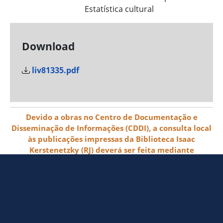
Estatística cultural
Download
liv81335.pdf
Devido a obras no Centro de Documentação e
Disseminação de Informações (CDDI), a consulta local
às publicações impressas da Biblioteca Isaac
Kerstenetzky (RJ) deverá ser feita mediante
agendamento pelo e-mail biblioteca@ibge.gov.br
© 2026 IBGE - Instituto Brasileiro de
Geografia e Estatística