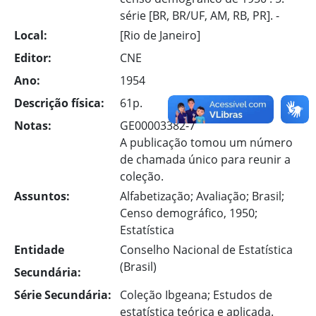
série [BR, BR/UF, AM, RB, PR]. -
Local:
[Rio de Janeiro]
Editor:
CNE
Ano:
1954
Descrição física:
61p.
Notas:
GE00003382-7
A publicação tomou um número
de chamada único para reunir a
coleção.
Assuntos:
Alfabetização; Avaliação; Brasil;
Censo demográfico, 1950;
Estatística
Entidade
Conselho Nacional de Estatística
(Brasil)
Secundária:
Série Secundária:
Coleção Ibgeana; Estudos de
estatística teórica e aplicada.