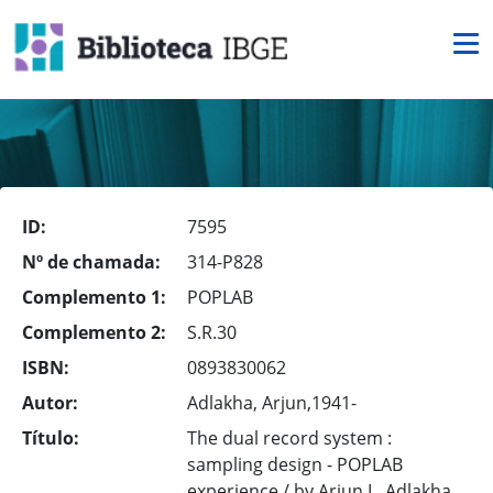
ID:
7595
Nº de chamada:
314-P828
Complemento 1:
POPLAB
Complemento 2:
S.R.30
ISBN:
0893830062
Autor:
Adlakha, Arjun,1941-
Título:
The dual record system :
sampling design - POPLAB
experience / by Arjun L. Adlakha,