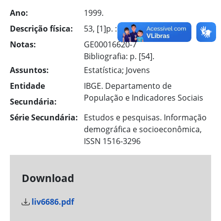
Ano:
1999.
Descrição física:
53, [1]p. : il. -
Notas:
GE00016620-7
Bibliografia: p. [54].
Assuntos:
Estatística; Jovens
Entidade
IBGE. Departamento de
População e Indicadores Sociais
Secundária:
Série Secundária:
Estudos e pesquisas. Informação
demográfica e socioeconômica,
ISSN 1516-3296
Download
liv6686.pdf