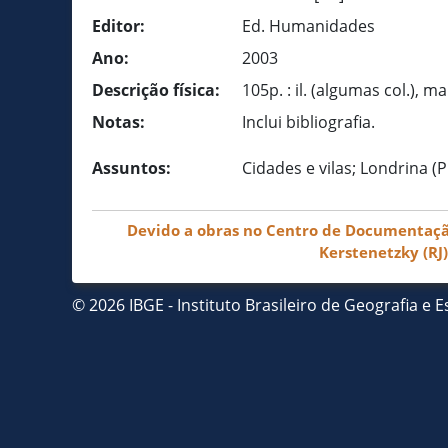
Editor:
Ed. Humanidades
Ano:
2003
Descrição física:
105p. : il. (algumas col.), m
Notas:
Inclui bibliografia.
Assuntos:
Cidades e vilas; Londrina 
Devido a obras no Centro de Documentação 
Kerstenetzky (RJ
© 2026 IBGE - Instituto Brasileiro de Geografia e Es