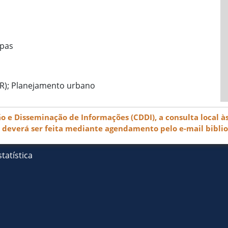
apas
(PR); Planejamento urbano
e Disseminação de Informações (CDDI), a consulta local às
) deverá ser feita mediante agendamento pelo e-mail bibli
tatística