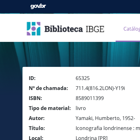
Catálo
ID:
65325
Nº de chamada:
711.4(816.2LON)-Y19i
ISBN:
8589011399
Tipo de material:
livro
Autor:
Yamaki, Humberto, 1952-
Título:
Iconografia londrinense : m
Local:
Londrina [PR]