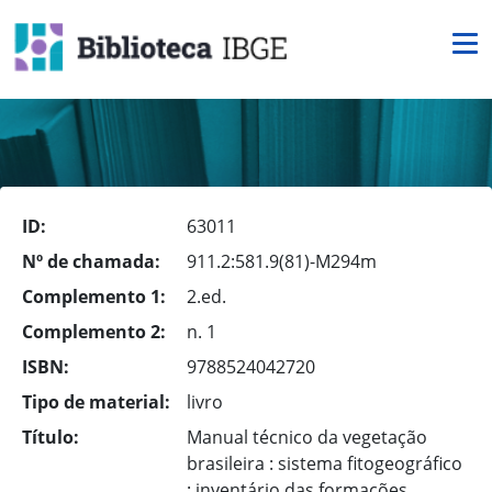
ID:
63011
Nº de chamada:
911.2:581.9(81)-M294m
Complemento 1:
2.ed.
Complemento 2:
n. 1
ISBN:
9788524042720
Tipo de material:
livro
Título:
Manual técnico da vegetação
brasileira : sistema fitogeográfico
: inventário das formações