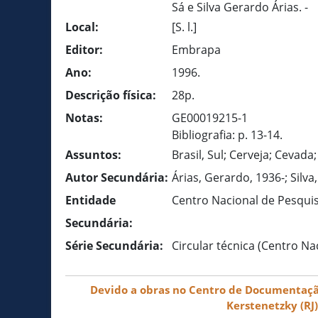
Sá e Silva Gerardo Árias. -
Local:
[S. l.]
Editor:
Embrapa
Ano:
1996.
Descrição física:
28p.
Notas:
GE00019215-1
Bibliografia: p. 13-14.
Assuntos:
Brasil, Sul; Cerveja; Cevada;
Autor Secundária:
Árias, Gerardo, 1936-; Silva
Entidade
Centro Nacional de Pesquisa
Secundária:
Série Secundária:
Circular técnica (Centro Nac
Devido a obras no Centro de Documentação 
Kerstenetzky (RJ