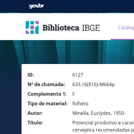
Catálo
ID:
6127
Nº de chamada:
633.16(816)-M664p
Complemento 1:
F
Tipo de material:
folheto
Autor:
Minella, Euclydes, 1950-
Título:
Potencial produtivo e cara
cervejeira recomendadas par