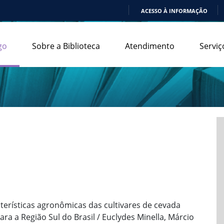
ACESSO À INFORMAÇÃO
IR
PARA
go
Sobre a Biblioteca
Atendimento
Serviç
O
CONTEÚDO
cterísticas agronômicas das cultivares de cevada
a a Região Sul do Brasil / Euclydes Minella, Márcio