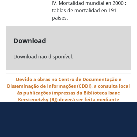
IV. Mortalidad mundial en 2000 :
tablas de mortalidad en 191
países.
Download
Download não disponível.
Devido a obras no Centro de Documentação e
Disseminação de Informações (CDDI), a consulta local
às publicações impressas da Biblioteca Isaac
Kerstenetzky (RJ) deverá ser feita mediante
agendamento pelo e-mail biblioteca@ibge.gov.br
© 2026 IBGE - Instituto Brasileiro de
Geografia e Estatística