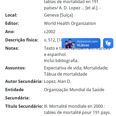
tablas de mortalidad en 191
países/ A. D. Lopez ... [et al.]. -
Local:
Geneva [Suíça]
Editor:
World Health Organization
Ano:
c2002
Descrição física:
v, 512, [186]p. : il.
Notas:
Texto e título também em francês
e espanhol.
Inclui bibliografia.
Assuntos:
Expectativa de vida; Mortalidade;
Tábua de mortalidade
Autor Secundária:
Lopez, Alan D.
Entidade
Organização Mundial da Saúde
Secundária:
Título Secundário:
III. Mortalité mondiale en 2000 :
tables de mortalité pour 191 pays.