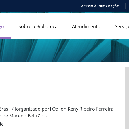
ACESSO À INFORMAÇÃO
IR
PARA
go
Sobre a Biblioteca
Atendimento
Serviç
O
CONTEÚDO
rasil / [organizado por] Odilon Reny Ribeiro Ferreira
d de Macêdo Beltrão. -
de