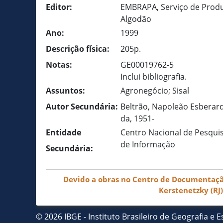
Editor:
EMBRAPA, Serviço de Produ
Algodão
Ano:
1999
Descrição física:
205p.
Notas:
GE00019762-5
Inclui bibliografia.
Assuntos:
Agronegócio; Sisal
Autor Secundária:
Beltrão, Napoleão Esberard 
da, 1951-
Entidade
Centro Nacional de Pesquis
de Informação
Secundária:
Devido a obras no Centro de Documentação 
Kerstenetzky (RJ
© 2026 IBGE - Instituto Brasileiro de Geografia e Es