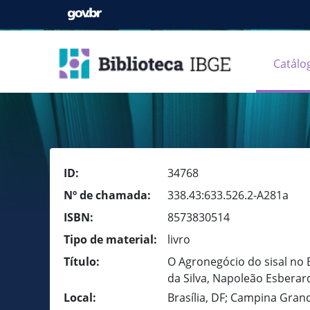
Catálo
ID:
34768
Nº de chamada:
338.43:633.526.2-A281a
ISBN:
8573830514
Tipo de material:
livro
Título:
O Agronegócio do sisal no B
da Silva, Napoleão Esberar
Local:
Brasília, DF; Campina Gran