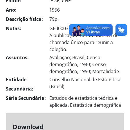
Editor:
IBGE, CNE
Ano:
1956
Descrição física:
79p.
Notas:
GE00003443-2
A publicação tomou número de
chamada único para reunir a
coleção.
Assuntos:
Avaliação; Brasil; Censo
demográfico, 1940; Censo
demográfico, 1950; Mortalidade
Entidade
Conselho Nacional de Estatística
(Brasil)
Secundária:
Série Secundária:
Estudos de estatística teórica e
aplicada. Estatística demográfica
Download