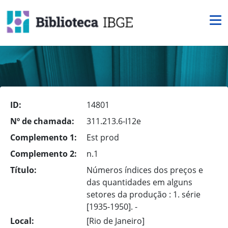
ID:
14801
Nº de chamada:
311.213.6-I12e
Complemento 1:
Est prod
Complemento 2:
n.1
Título:
Números índices dos preços e
das quantidades em alguns
setores da produção : 1. série
[1935-1950]. -
Local:
[Rio de Janeiro]