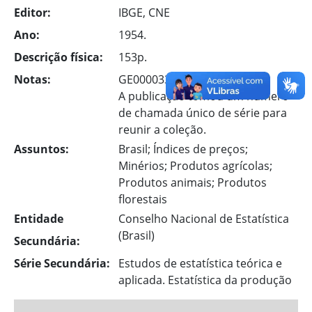
Editor:
IBGE, CNE
Ano:
1954.
Descrição física:
153p.
Notas:
GE00003388-6
A publicação tomou um número
de chamada único de série para
reunir a coleção.
Assuntos:
Brasil; Índices de preços;
Minérios; Produtos agrícolas;
Produtos animais; Produtos
florestais
Entidade
Conselho Nacional de Estatística
(Brasil)
Secundária:
Série Secundária:
Estudos de estatística teórica e
aplicada. Estatística da produção