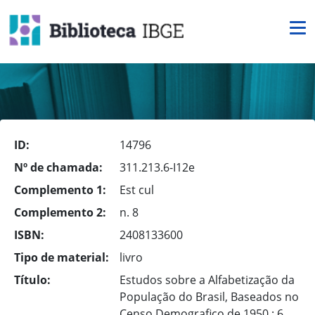
ID:
14796
Nº de chamada:
311.213.6-I12e
Complemento 1:
Est cul
Complemento 2:
n. 8
ISBN:
2408133600
Tipo de material:
livro
Título:
Estudos sobre a Alfabetização da
População do Brasil, Baseados no
Censo Demografico de 1950 : 6.