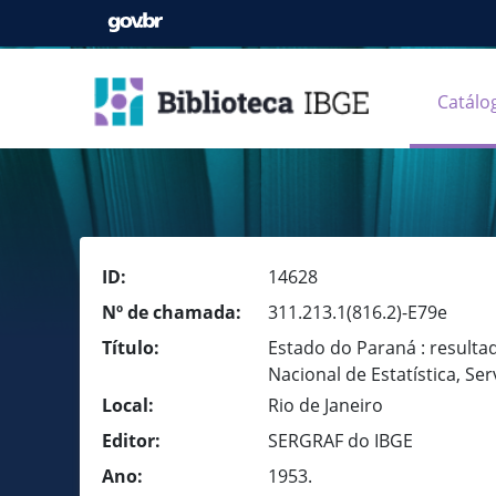
Catálo
ID:
14628
Nº de chamada:
311.213.1(816.2)-E79e
Título:
Estado do Paraná : result
Nacional de Estatística, Se
Local:
Rio de Janeiro
Editor:
SERGRAF do IBGE
Ano:
1953.