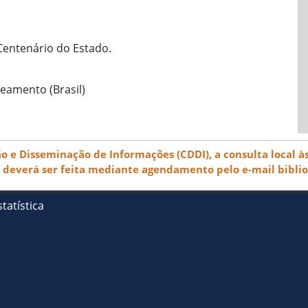
Centenário do Estado.
eamento (Brasil)
e Disseminação de Informações (CDDI), a consulta local às
) deverá ser feita mediante agendamento pelo e-mail bibli
tatística