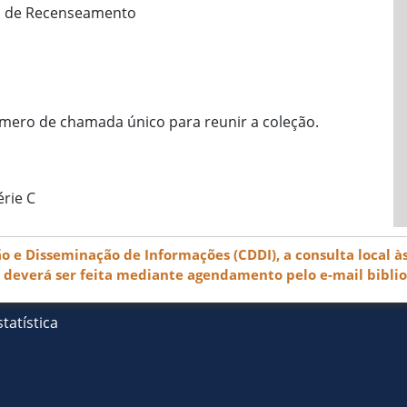
al de Recenseamento
ero de chamada único para reunir a coleção.
rie C
e Disseminação de Informações (CDDI), a consulta local às
) deverá ser feita mediante agendamento pelo e-mail bibli
tatística