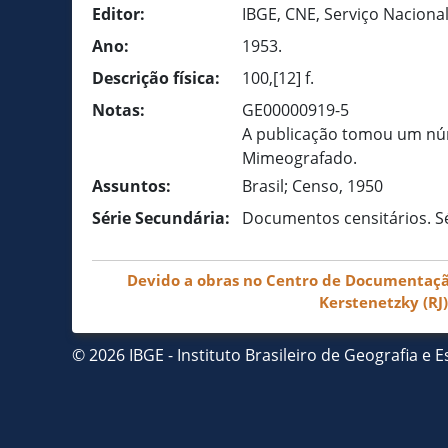
Editor:
IBGE, CNE, Serviço Nacion
Ano:
1953.
Descrição física:
100,[12] f.
Notas:
GE00000919-5
A publicação tomou um núm
Mimeografado.
Assuntos:
Brasil; Censo, 1950
Série Secundária:
Documentos censitários. Sé
Devido a obras no Centro de Documentação 
Kerstenetzky (RJ
© 2026 IBGE - Instituto Brasileiro de Geografia e Es