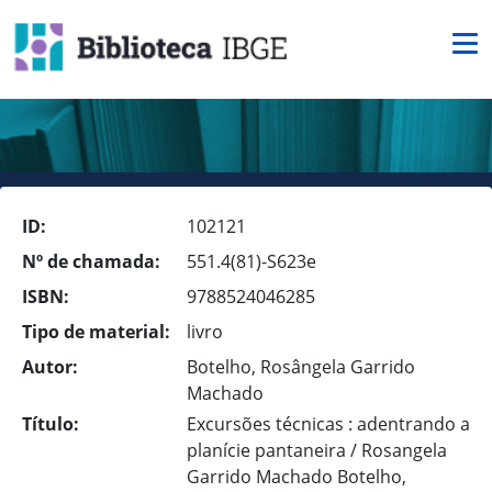
ID:
102121
Nº de chamada:
551.4(81)-S623e
ISBN:
9788524046285
Tipo de material:
livro
Autor:
Botelho, Rosângela Garrido
Machado
Título:
Excursões técnicas : adentrando a
planície pantaneira / Rosangela
Garrido Machado Botelho,