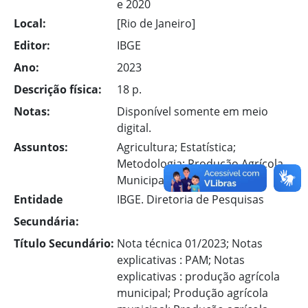
e 2020
Local:
[Rio de Janeiro]
Editor:
IBGE
Ano:
2023
Descrição física:
18 p.
Notas:
Disponível somente em meio
digital.
Assuntos:
Agricultura; Estatística;
Metodologia; Produção Agrícola
Municipal
Entidade
IBGE. Diretoria de Pesquisas
Secundária:
Título Secundário:
Nota técnica 01/2023; Notas
explicativas : PAM; Notas
explicativas : produção agrícola
municipal; Produção agrícola