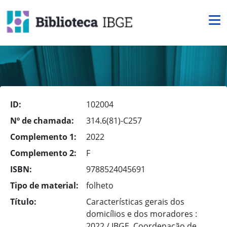
ID:
102004
Nº de chamada:
314.6(81)-C257
Complemento 1:
2022
Complemento 2:
F
ISBN:
9788524045691
Tipo de material:
folheto
Título:
Características gerais dos
domicílios e dos moradores :
2022 / IBGE, Coordenação de