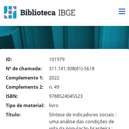
ID:
101979
Nº de chamada:
311.141:308(81)-S618
Complemento 1:
2022
Complemento 2:
n. 49
ISBN:
9788524045523
Tipo de material:
livro
Título:
Síntese de indicadores sociais :
uma análise das condições de
vida da população brasileira :