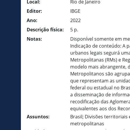
Local:
Rio de Janeiro
Editor:
IBGE
Ano:
2022
Descrição física:
5 p.
Notas:
Disponível somente em meio
Indicação de conteúdo: A pa
urbanos legais seguirá uma
Metropolitanas (RMs) e Re
modelo mais abrangente, d
Metropolitanos são agrupam
que representam as unidade
federal ou estadual no Bras
a disseminação de informa
recodificação das Aglomer
equivalentes aos dos Recor
Assuntos:
Brasil; Divisões territoriai
metropolitanas