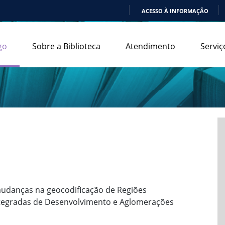
ACESSO À INFORMAÇÃO
IR
PARA
go
Sobre a Biblioteca
Atendimento
Serviç
O
CONTEÚDO
mudanças na geocodificação de Regiões
ntegradas de Desenvolvimento e Aglomerações