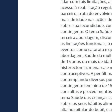
lidar com tais limitações,
acesso à reabilitação regu
parceiro, trata do envolvi
mais de idade nas ações d
sobre sua fecundidade, con
contingente. O tema Saúde 
terceira abordagem, disco
as limitações funcionais, 
eventos como catarata e qu
abordagem, Saúde da mulhe
de 15 anos ou mais de idad
histerectomia, menarca e
contraceptivos. A penúlti
contemplando diversos po
contingente feminino de 15
consultas e procedimentos 
tema Saúde das crianças c
sobre os seus hábitos alim
alta hospitalar do bebê, e 