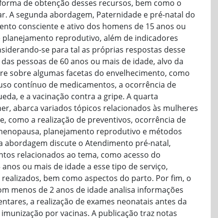
 a forma de obtenção desses recursos, bem como o
lar. A segunda abordagem, Paternidade e pré-natal do
mento consciente e ativo dos homens de 15 anos ou
e planejamento reprodutivo, além de indicadores
siderando-se para tal as próprias respostas desse
das pessoas de 60 anos ou mais de idade, alvo da
rre sobre algumas facetas do envelhecimento, como
o uso contínuo de medicamentos, a ocorrência de
eda, e a vacinação contra a gripe. A quarta
r, abarca variados tópicos relacionados às mulheres
e, como a realização de preventivos, ocorrência de
 menopausa, planejamento reprodutivo e métodos
ma abordagem discute o Atendimento pré-natal,
ntos relacionados ao tema, como acesso do
 anos ou mais de idade a esse tipo de serviço,
realizados, bem como aspectos do parto. Por fim, o
om menos de 2 anos de idade analisa informações
entares, a realização de exames neonatais antes da
a imunização por vacinas. A publicação traz notas