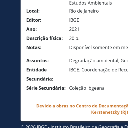
Estudos Ambientais
Local:
Rio de Janeiro
Editor:
IBGE
Ano:
2021
Descrição física:
20 p.
Notas:
Disponível somente em meio
Assuntos:
Degradação ambiental; Geo
Entidade
IBGE. Coordenação de Recu
Secundária:
Série Secundária:
Coleção Ibgeana
Devido a obras no Centro de Documentação 
Kerstenetzky (RJ
© 2026 IBGE - Instituto Brasileiro de Geografia e Es