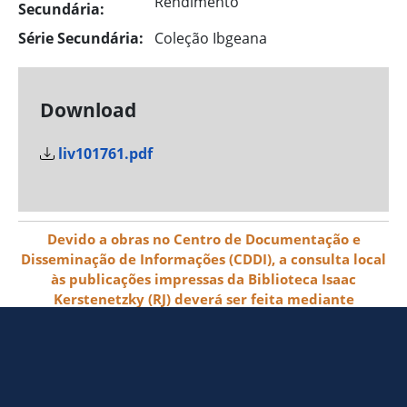
Rendimento
Secundária:
Série Secundária:
Coleção Ibgeana
Download
liv101761.pdf
Devido a obras no Centro de Documentação e
Disseminação de Informações (CDDI), a consulta local
às publicações impressas da Biblioteca Isaac
Kerstenetzky (RJ) deverá ser feita mediante
agendamento pelo e-mail biblioteca@ibge.gov.br
© 2026 IBGE - Instituto Brasileiro de
Geografia e Estatística