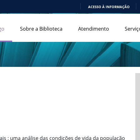
ACESSO À INFORMAÇÃO
IR
PARA
go
Sobre a Biblioteca
Atendimento
Serviç
O
CONTEÚDO
iais : uma análise das condições de vida da população