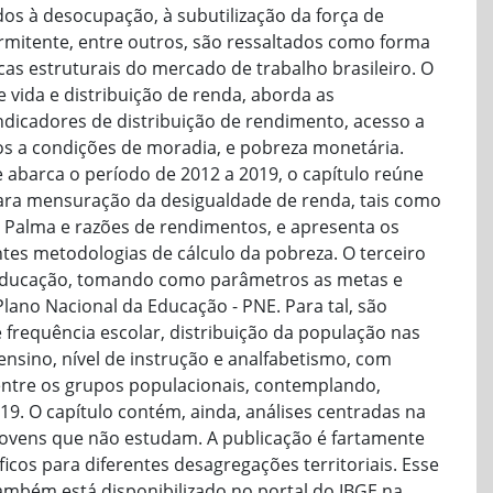
dos à desocupação, à subutilização da força de
ermitente, entre outros, são ressaltados como forma
ticas estruturais do mercado de trabalho brasileiro. O
 vida e distribuição de renda, aborda as
indicadores de distribuição de rendimento, acesso a
os a condições de moradia, e pobreza monetária.
abarca o período de 2012 a 2019, o capítulo reúne
ara mensuração da desigualdade de renda, tais como
de Palma e razões de rendimentos, e apresenta os
tes metodologias de cálculo da pobreza. O terceiro
da Educação, tomando como parâmetros as metas e
Plano Nacional da Educação - PNE. Para tal, são
re frequência escolar, distribuição da população nas
ensino, nível de instrução e analfabetismo, com
entre os grupos populacionais, contemplando,
19. O capítulo contém, ainda, análises centradas na
jovens que não estudam. A publicação é fartamente
ficos para diferentes desagregações territoriais. Esse
ambém está disponibilizado no portal do IBGE na