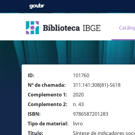
Catálo
ID:
101760
Nº de chamada:
311.141:308(81)-S618
Complemento 1:
2020
Complemento 2:
n. 43
ISBN:
9786587201283
Tipo de material:
livro
Título:
Síntese de indicadores soc