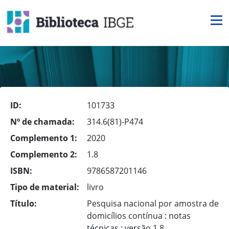
ID:
101733
Nº de chamada:
314.6(81)-P474
Complemento 1:
2020
Complemento 2:
1.8
ISBN:
9786587201146
Tipo de material:
livro
Título:
Pesquisa nacional por amostra de
domicílios contínua : notas
técnicas : versão 1.8