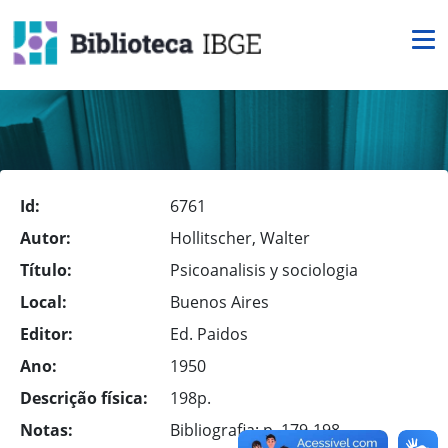
Id:
6761
Autor:
Hollitscher, Walter
Título:
Psicoanalisis y sociologia
Local:
Buenos Aires
Editor:
Ed. Paidos
Ano:
1950
Descrição física:
198p.
Notas:
Bibliografia: p. 179-198.