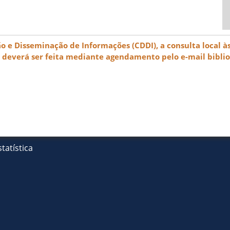
e Disseminação de Informações (CDDI), a consulta local às
) deverá ser feita mediante agendamento pelo e-mail bibli
tatística