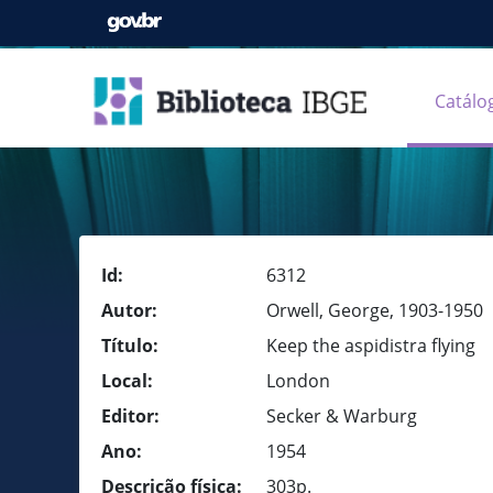
Catálo
Id:
6312
Autor:
Orwell, George, 1903-1950
Título:
Keep the aspidistra flying
Local:
London
Editor:
Secker & Warburg
Ano:
1954
Descrição física:
303p.