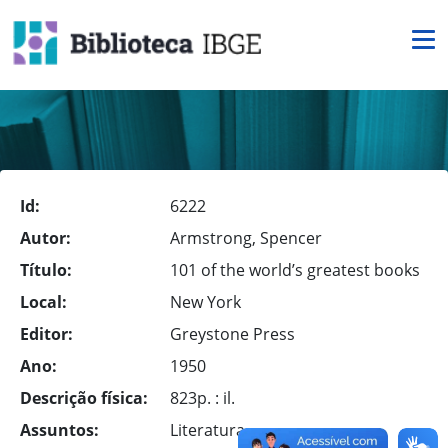
Id:
6222
Autor:
Armstrong, Spencer
Título:
101 of the world’s greatest books
Local:
New York
Editor:
Greystone Press
Ano:
1950
Descrição física:
823p. : il.
Assuntos:
Literatura