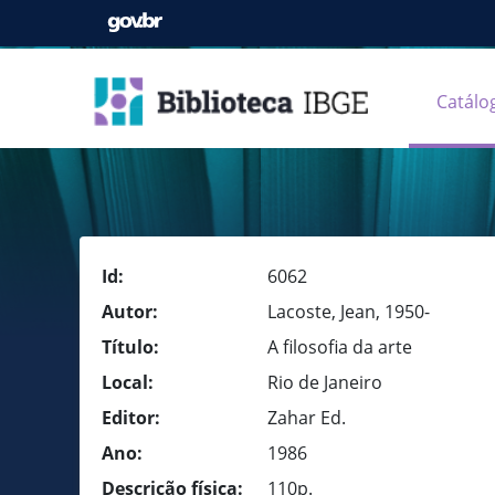
Catálo
Id:
6062
Autor:
Lacoste, Jean, 1950-
Título:
A filosofia da arte
Local:
Rio de Janeiro
Editor:
Zahar Ed.
Ano:
1986
Descrição física:
110p.