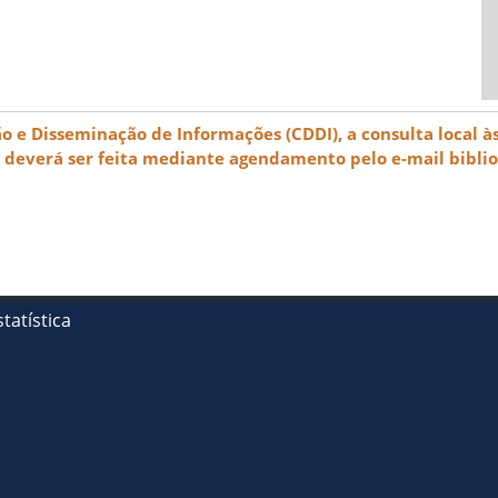
e Disseminação de Informações (CDDI), a consulta local às
) deverá ser feita mediante agendamento pelo e-mail bibli
tatística