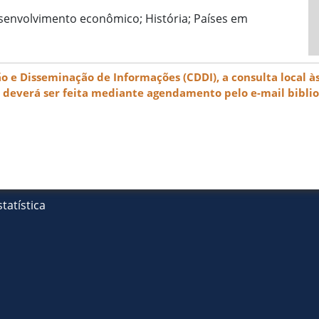
envolvimento econômico; História; Países em
e Disseminação de Informações (CDDI), a consulta local às
) deverá ser feita mediante agendamento pelo e-mail bibli
tatística