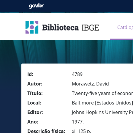
Catálo
Id:
4789
Autor:
Morawetz, David
Título:
Twenty-five years of econo
Local:
Baltimore [Estados Unidos]
Editor:
Johns Hopkins University P
Ano:
1977.
Descrição física:
xi, 125 p.