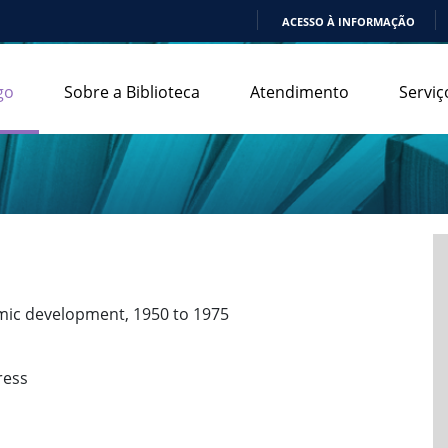
ACESSO À INFORMAÇÃO
IR
PARA
go
Sobre a Biblioteca
Atendimento
Serviç
O
CONTEÚDO
mic development, 1950 to 1975
ress