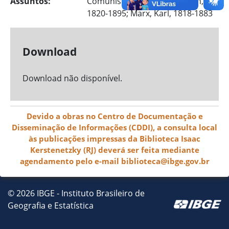
Assuntos:
Comunismo; Engels, Friedrich,
1820-1895; Marx, Karl, 1818-1883
Download
Download não disponível.
Devido a obras no Centro de Documentação e
Disseminação de Informações (CDDI), a consulta local
às publicações impressas da Biblioteca Isaac
Kerstenetzky (RJ) deverá ser feita mediante
agendamento pelo e-mail biblioteca@ibge.gov.br
© 2026 IBGE - Instituto Brasileiro de
Geografia e Estatística