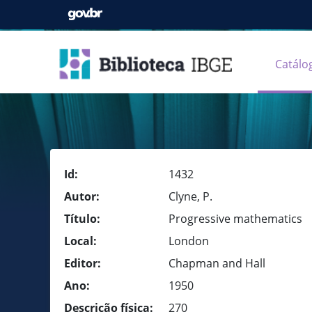
Catálo
Id:
1432
Autor:
Clyne, P.
Título:
Progressive mathematics
Local:
London
Editor:
Chapman and Hall
Ano:
1950
Descrição física:
270