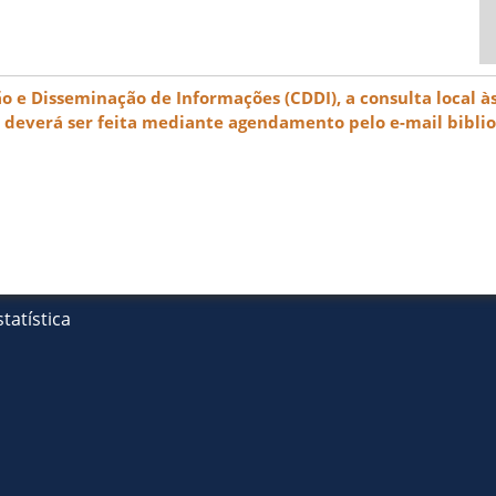
e Disseminação de Informações (CDDI), a consulta local às
) deverá ser feita mediante agendamento pelo e-mail bibli
tatística