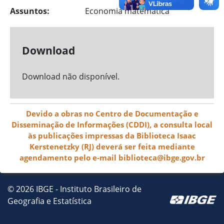
Assuntos:
Economia matemática
Download
Download não disponível.
Devido a obras no Centro de Documentação e
Disseminação de Informações (CDDI), a consulta local
às publicações impressas da Biblioteca Isaac
Kerstenetzky (RJ) deverá ser feita mediante
agendamento pelo e-mail biblioteca@ibge.gov.br
© 2026 IBGE - Instituto Brasileiro de
Geografia e Estatística