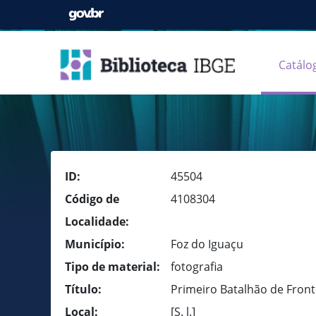
Catálo
ID:
45504
Código de
4108304
Localidade:
Município:
Foz do Iguaçu
Tipo de material:
fotografia
Título:
Primeiro Batalhão de Fronte
Local:
[S. l.]