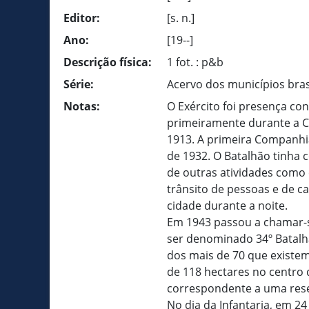
Editor:
[s. n.]
Ano:
[19--]
Descrição física:
1 fot. : p&b
Série:
Acervo dos municípios bras
Notas:
O Exército foi presença co
primeiramente durante a C
1913. A primeira Companhia
de 1932. O Batalhão tinha 
de outras atividades como 
trânsito de pessoas e de c
cidade durante a noite.
Em 1943 passou a chamar-s
ser denominado 34º Batalh
dos mais de 70 que existe
de 118 hectares no centro 
correspondente a uma rese
No dia da Infantaria, em 