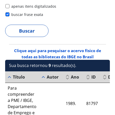
apenas itens digitalizados
buscar frase exata
Clique aqui para pesquisar o acervo físico de
todas as bibliotecas do IBGE no Brasil
Sua busca retornou
9
resultado(s).
Título
Autor
Ano
ID
Do
Para
compreender
a PME / IBGE,
1989.
81797
Departamento
de Emprego e