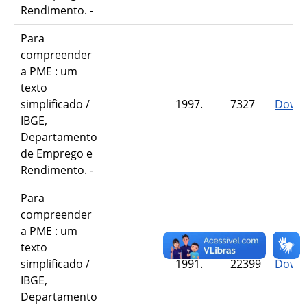
Rendimento. -
Para
compreender
a PME : um
texto
simplificado /
1997.
7327
Down
IBGE,
Departamento
de Emprego e
Rendimento. -
Para
compreender
a PME : um
texto
simplificado /
1991.
22399
Down
IBGE,
Departamento