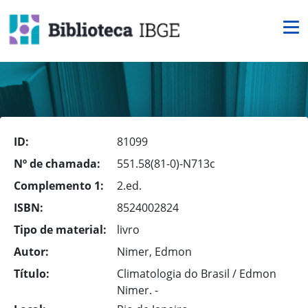
ID:
81099
Nº de chamada:
551.58(81-0)-N713c
Complemento 1:
2.ed.
ISBN:
8524002824
Tipo de material:
livro
Autor:
Nimer, Edmon
Título:
Climatologia do Brasil / Edmon
Nimer. -