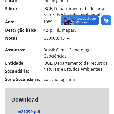
Local:
Rio de Janeiro
Editor:
IBGE, Departamento de Recursos
Naturais e Estudos Ambientais
Ano:
1989
Descrição física:
421p. : il., mapas.
Notas:
GE00009161-4
Assuntos:
Brasil; Clima; Climatologia;
Geociências
Entidade
IBGE. Departamento de Recursos
Naturais e Estudos Ambientais
Secundária:
Série Secundária:
Coleção Ibgeana
Download
liv81099.pdf