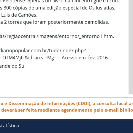
a Pelotense. Apenas um livro não foi entregue e ficou
 300 cópias de uma edição especial de Os lusíadas,
 Luís de Camões.
ia 2 torres que foram posteriormente demolidas.
tas/regiaocentral/imagens/entorno/_entorno1.htm.
.diariopopular.com.br/tudo/index.php?
=OTM4MjI=&id_area=Mg==. Acesso em: fev. 2016.
rande do Sul
e Disseminação de Informações (CDDI), a consulta local às
) deverá ser feita mediante agendamento pelo e-mail bibli
tatística