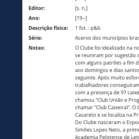
Editor:
[s. n.]
Ano:
[19--]
Descrição física:
1 fot. : p&b
Série:
Acervo dos municípios bras
Notas:
O Clube foi idealizado na n
se reuniram por sugestão 
com alguns patrões a fim 
aos domingos e dias santos,
seguinte. Após muito esfo
trabalhadores conseguiram
com a presença de 97 caixei
chamou "Club União e Progr
chamar "Club Caixeiral". O
Casareto e se localiza na P
Do Clube nasceram o Esport
Simões Lopes Neto, a prime
Academia Pelotense de Let