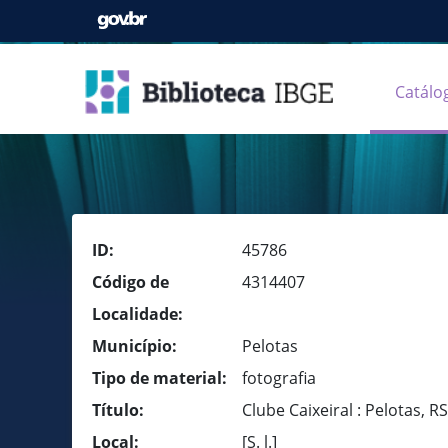
Catálo
ID:
45786
Código de
4314407
Localidade:
Município:
Pelotas
Tipo de material:
fotografia
Título:
Clube Caixeiral : Pelotas, RS
Local:
[S. l.]