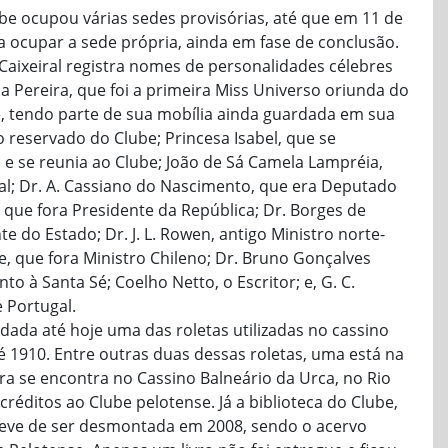
be ocupou várias sedes provisórias, até que em 11 de
 ocupar a sede própria, ainda em fase de conclusão.
 Caixeiral registra nomes de personalidades célebres
 Pereira, que foi a primeira Miss Universo oriunda do
, tendo parte de sua mobília ainda guardada em sua
servado do Clube; Princesa Isabel, que se
e se reunia ao Clube; João de Sá Camela Lampréia,
al; Dr. A. Cassiano do Nascimento, que era Deputado
 que fora Presidente da República; Dr. Borges de
e do Estado; Dr. J. L. Rowen, antigo Ministro norte-
pe, que fora Ministro Chileno; Dr. Bruno Gonçalves
to à Santa Sé; Coelho Netto, o Escritor; e, G. C.
 Portugal.
ada até hoje uma das roletas utilizadas no cassino
 1910. Entre outras duas dessas roletas, uma está na
a se encontra no Cassino Balneário da Urca, no Rio
créditos ao Clube pelotense. Já a biblioteca do Clube,
 teve de ser desmontada em 2008, sendo o acervo