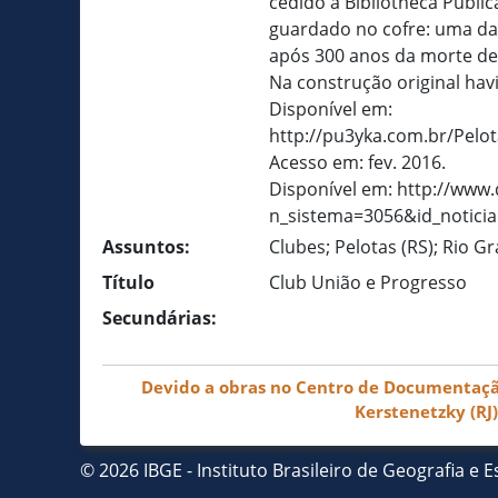
cedido à Bibliotheca Públic
guardado no cofre: uma das
após 300 anos da morte de
Na construção original hav
Disponível em:
http://pu3yka.com.br/Pelo
Acesso em: fev. 2016.
Disponível em: http://www
n_sistema=3056&id_noticia
Assuntos:
Clubes; Pelotas (RS); Rio G
Título
Club União e Progresso
Secundárias:
Devido a obras no Centro de Documentação 
Kerstenetzky (RJ
© 2026 IBGE - Instituto Brasileiro de Geografia e Es