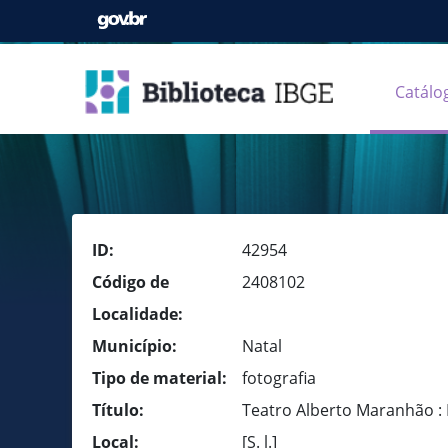
Catálo
ID:
42954
Código de
2408102
Localidade:
Município:
Natal
Tipo de material:
fotografia
Título:
Teatro Alberto Maranhão : 
Local:
[S. l.]