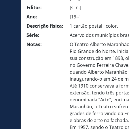
Editor:
[s. n.]
Ano:
[19--]
Descrição física:
1 cartão postal : color.
Série:
Acervo dos municípios bras
Notas:
O Teatro Alberto Maranhão 
Rio Grande do Norte. Inic
sua construção em 1898, o
no Governo Ferreira Chave
quando Alberto Maranhão a
inaugurando-o em 24 de m
Até 1910 conservava a form
extensão, tendo três port
denominada “Arte”, encim
Maranhão, o Teatro sofreu
grades de ferro vindo da F
e obras de arte na fachada.
Em 1957, sendo o Teatro da