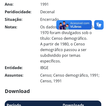
Ano:
1991
Peridiocidade:
Decenal
Situação:
Encerrado
Notas:
Os dados dos censos de 1940-
1970 foram divulgados sob o
título: Censo demográfico.
A partir de 1980, o Censo
demográfico passou a ser
subdividido por temas
específicos.
Entidade:
IBGE
Assuntos:
Censo; Censo demográfico, 1991;
Censo, 1991
Download
Período
Downloads