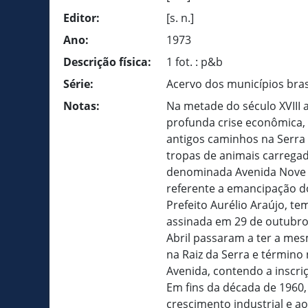
Editor:
[s. n.]
Ano:
1973
Descrição física:
1 fot. : p&b
Série:
Acervo dos municípios bras
Notas:
Na metade do século XVIII 
profunda crise econômica, 
antigos caminhos na Serra 
tropas de animais carregad
denominada Avenida Nove de
referente a emancipação d
Prefeito Aurélio Araújo, t
assinada em 29 de outubro
Abril passaram a ter a mes
na Raiz da Serra e término
Avenida, contendo a inscr
Em fins da década de 1960,
crescimento industrial e ao