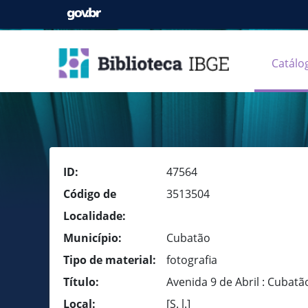
Catálo
ID:
47564
Código de
3513504
Localidade:
Município:
Cubatão
Tipo de material:
fotografia
Título:
Avenida 9 de Abril : Cubatã
Local:
[S. l.]