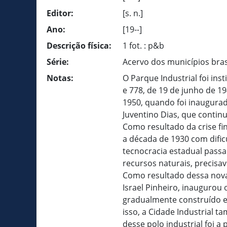
Editor:
[s. n.]
Ano:
[19--]
Descrição física:
1 fot. : p&b
Série:
Acervo dos municípios bras
Notas:
O Parque Industrial foi ins
e 778, de 19 de junho de 19
1950, quando foi inaugurad
Juventino Dias, que conti
Como resultado da crise fi
a década de 1930 com dific
tecnocracia estadual passa
recursos naturais, precisav
Como resultado dessa nova 
Israel Pinheiro, inaugurou o
gradualmente construído e
isso, a Cidade Industrial t
desse polo industrial foi a