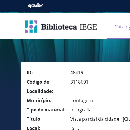
Catálo
ID:
46419
Código de
3118601
Localidade:
Município:
Contagem
Tipo de material:
fotografia
Título:
Vista parcial da cidade : [
Local:
[S. l.]