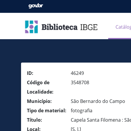
Catálo
ID:
46249
Código de
3548708
Localidade:
Município:
São Bernardo do Campo
Tipo de material:
fotografia
Título:
Capela Santa Filomena : S
Local:
[S. l.]