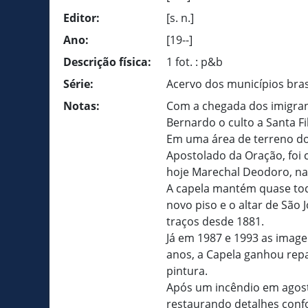
Editor:
[s. n.]
Ano:
[19--]
Descrição física:
1 fot. : p&b
Série:
Acervo dos municípios bras
Notas:
Com a chegada dos imigrant
Bernardo o culto a Santa 
Em uma área de terreno do
Apostolado da Oração, foi c
hoje Marechal Deodoro, na
A capela mantém quase toda
novo piso e o altar de São 
traços desde 1881.
Já em 1987 e 1993 as imag
anos, a Capela ganhou rep
pintura.
Após um incêndio em agosto
restaurando detalhes confo