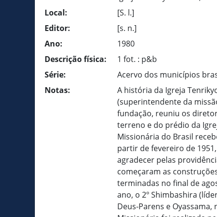
Local:
[S. l.]
Editor:
[s. n.]
Ano:
1980
Descrição física:
1 fot. : p&b
Série:
Acervo dos municípios bras
Notas:
A história da Igreja Tenrik
(superintendente da missão 
fundação, reuniu os diretor
terreno e do prédio da Igre
Missionária do Brasil rece
partir de fevereiro de 1951
agradecer pelas providênci
começaram as construções 
terminadas no final de a
ano, o 2º Shimbashira (líde
Deus-Parens e Oyassama, n