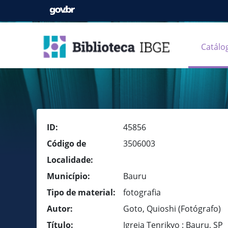
Catálo
ID:
45856
Código de
3506003
Localidade:
Município:
Bauru
Tipo de material:
fotografia
Autor:
Goto, Quioshi (Fotógrafo)
Título:
Igreja Tenrikyo : Bauru, SP