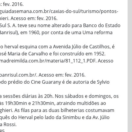
 fev. 2016.
.guiadasemana.com.br/caxias-do-sul/turismo/pontos-
ieri. Acesso em: fev. 2016.
ul S. A. teve seu nome alterado para Banco do Estado
(Banrisul), em 1960, por conta de uma Uma reforma
 herval esquina com a Avenida Júlio de Castilhos, é
osé Maria de Carvalho e foi construído em 1952.
.madreimilda.com.br/materia/81_112_1.PDF. Acesso
banrisul.com.br/. Acesso em: fev. 2016.
o prédio do Cine Guarany é de autoria de Sylvio
a sessões diárias às 20h. Nos sábados e domingos, os
às 19h30min e 21h30min, atraindo multidões ao
hieri. As filas para as duas bilheterias costumavam
uês do Herval pelo lado da Sinimbu e da Av. Júlio
a Rossi.
85.