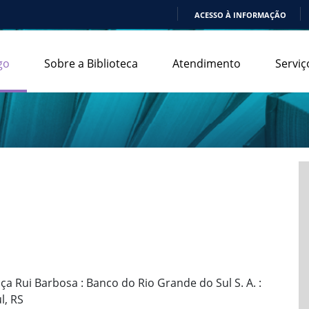
ACESSO À INFORMAÇÃO
IR
PARA
go
Sobre a Biblioteca
Atendimento
Serviç
O
CONTEÚDO
aça Rui Barbosa : Banco do Rio Grande do Sul S. A. :
l, RS