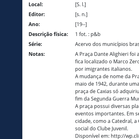
Local:
[S. l.]
Editor:
[s. n.]
Ano:
[19--]
Descrição física:
1 fot. : p&b
Série:
Acervo dos municípios bras
Notas:
A Praça Dante Alighieri foi
fica localizado o Marco Zer
por imigrantes italianos.
A mudança de nome da Praç
maio de 1942, durante uma 
praça de Caxias só adquiri
fim da Segunda Guerra Mun
A praça possui diversas pl
eventos importantes. Em se
cidade, como a Catedral, a 
social do Clube Juvenil.
Disponível em: http://wp.c