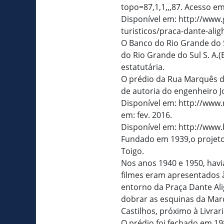
topo=87,1,1,,,87. Acesso em:
Disponível em: http://www
turisticos/praca-dante-aligh
O Banco do Rio Grande do S
do Rio Grande do Sul S. A.
estatutária.
O prédio da Rua Marquês do
de autoria do engenheiro J
Disponível em: http://www
em: fev. 2016.
Disponível em: http://www.
Fundado em 1939,o projetod
Toigo.
Nos anos 1940 e 1950, havi
filmes eram apresentados 
entorno da Praça Dante Alig
dobrar as esquinas da Marq
Castilhos, próximo à Livrari
O prédio foi fechado em 19