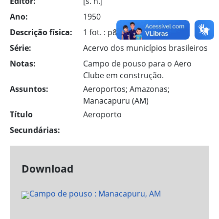
Editor:
[s. n.]
Ano:
1950
Descrição física:
1 fot. : p&b
Série:
Acervo dos municípios brasileiros
Notas:
Campo de pouso para o Aero
Clube em construção.
Assuntos:
Aeroportos; Amazonas;
Manacapuru (AM)
Título
Aeroporto
Secundárias:
Download