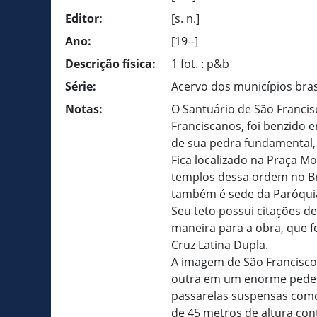
Editor:
[s. n.]
Ano:
[19--]
Descrição física:
1 fot. : p&b
Série:
Acervo dos municípios bras
Notas:
O Santuário de São Francis
Franciscanos, foi benzido 
de sua pedra fundamental, 
Fica localizado na Praça M
templos dessa ordem no Bra
também é sede da Paróqui
Seu teto possui citações d
maneira para a obra, que f
Cruz Latina Dupla.
A imagem de São Francisco n
outra em um enorme pedest
passarelas suspensas como 
de 45 metros de altura con