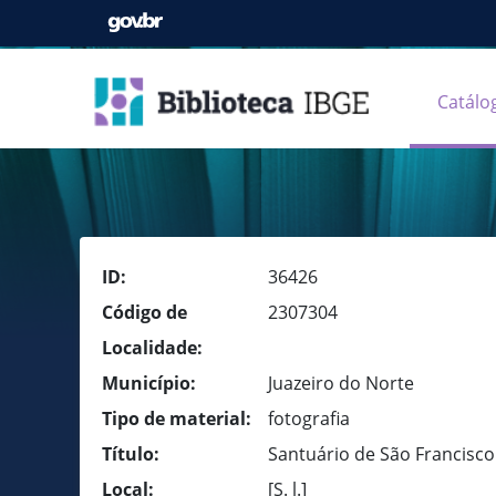
Catálo
ID:
36426
Código de
2307304
Localidade:
Município:
Juazeiro do Norte
Tipo de material:
fotografia
Título:
Santuário de São Francisco
Local:
[S. l.]