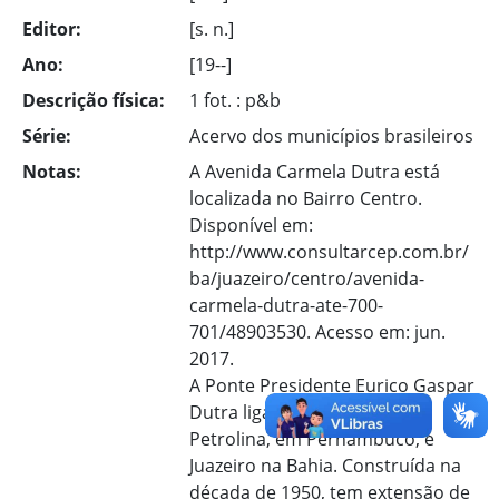
Editor:
[s. n.]
Ano:
[19--]
Descrição física:
1 fot. : p&b
Série:
Acervo dos municípios brasileiros
Notas:
A Avenida Carmela Dutra está
localizada no Bairro Centro.
Disponível em:
http://www.consultarcep.com.br/
ba/juazeiro/centro/avenida-
carmela-dutra-ate-700-
701/48903530. Acesso em: jun.
2017.
A Ponte Presidente Eurico Gaspar
Dutra liga os municípios de
Petrolina, em Pernambuco, e
Juazeiro na Bahia. Construída na
década de 1950, tem extensão de