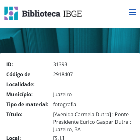
ID:
31393
Código de
2918407
Localidade:
Município:
Juazeiro
Tipo de material:
fotografia
Título:
[Avenida Carmela Dutra] : Ponte
Presidente Eurico Gaspar Dutra :
Juazeiro, BA
Local:
[S. l.]