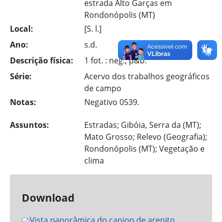
estrada Alto Garças em
Rondonópolis (MT)
Local:
[S. l.]
Ano:
s.d.
Descrição física:
1 fot. : neg., p&b.
Série:
Acervo dos trabalhos geográficos
de campo
Notas:
Negativo 0539.
Assuntos:
Estradas; Gibóia, Serra da (MT);
Mato Grosso; Relevo (Geografia);
Rondonópolis (MT); Vegetação e
clima
Download