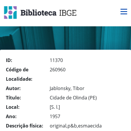
ID:
11370
Código de
260960
Localidade:
Autor:
Jablonsky, Tibor
Título:
Cidade de Olinda (PE)
Local:
[S. l.]
Ano:
1957
Descrição física:
original,p&b,esmaecida