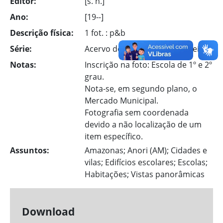
Editor:
[s. n.]
Ano:
[19--]
Descrição física:
1 fot. : p&b
Série:
Acervo dos municípios brasileiros
Notas:
Inscrição na foto: Escola de 1º e 2º
grau.
Nota-se, em segundo plano, o
Mercado Municipal.
Fotografia sem coordenada
devido a não localização de um
item específico.
Assuntos:
Amazonas; Anori (AM); Cidades e
vilas; Edifícios escolares; Escolas;
Habitações; Vistas panorâmicas
Download