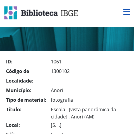
ID:
1061
Código de
1300102
Localidade:
Município:
Anori
Tipo de material:
fotografia
Título:
Escola : [vista panorâmica da
cidade] : Anori (AM)
Local:
[S. l.]