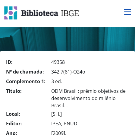
ID:
49358
Nº de chamada:
342.7(81)-O24o
Complemento 1:
3 ed.
Título:
ODM Brasil : prêmio objetivos de
desenvolvimento do milênio
Brasil. -
Local:
[S. l.]
Editor:
IPEA; PNUD
Ano:
[2009].